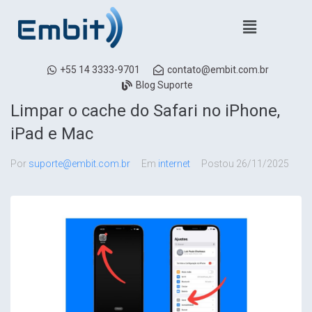
+55 14 3333-9701
contato@embit.com.br
Blog Suporte
Limpar o cache do Safari no iPhone,
iPad e Mac
Por
suporte@embit.com.br
Em
internet
Postou
26/11/2025