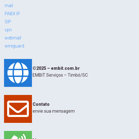
mail
PABX IP
SIP
vpn
webmail
wireguard
©2025 – embit.com.br
EMBIT Serviços – Timbó/SC
Contato
envie sua mensagem