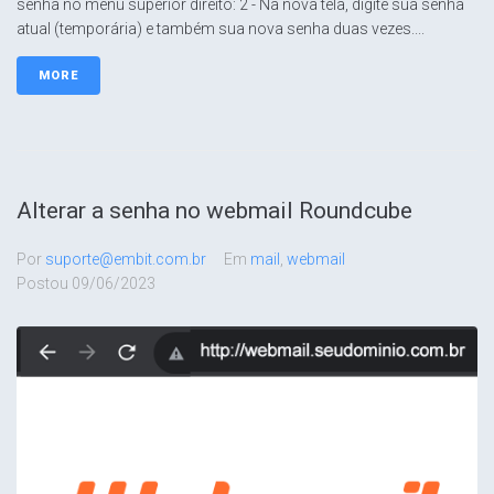
senha no menú superior direito: 2 - Na nova tela, digite sua senha
atual (temporária) e também sua nova senha duas vezes....
MORE
Alterar a senha no webmail Roundcube
Por
suporte@embit.com.br
Em
mail
,
webmail
Postou
09/06/2023