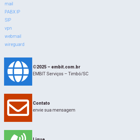
mail
PABX IP
SIP
vpn
webmail
wireguard
©2025 – embit.com.br
EMBIT Serviços – Timbó/SC
Contato
envie sua mensagem
Ligue