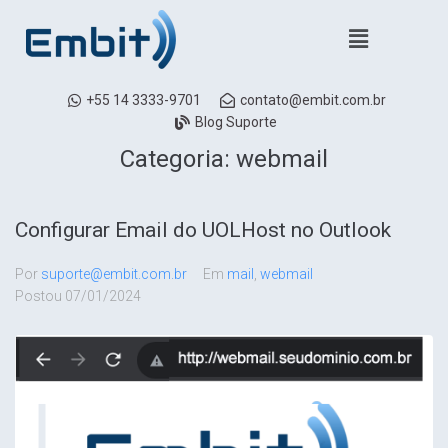
+55 14 3333-9701
contato@embit.com.br
Blog Suporte
Categoria:
webmail
Configurar Email do UOLHost no Outlook
Por
suporte@embit.com.br
Em
mail
,
webmail
Postou
07/01/2024