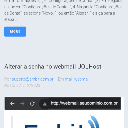
em "Informações" (1) e "Configurações de Conta" (2). Em seguida,
clique em "Configurações de Conta..."; 4. Na janela "Configurações
de Conta", selecione "Novo...", ou então "Alterar..." e siga para a
etapa...
MORE
Alterar a senha no webmail UOLHost
Por
suporte@embit.com.br
Em
mail
,
webmail
Postou
21/12/2023